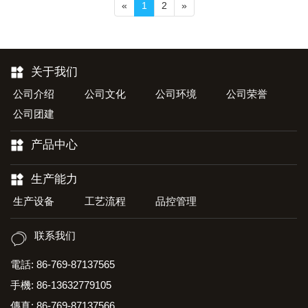
«
1
2
»
关于我们
公司介绍
公司文化
公司环境
公司荣誉
公司团建
产品中心
生产能力
生产设备
工艺流程
品控管理
联系我们
電話: 86-769-87137565
手機: 86-13632779105
傳真: 86-769-87137566